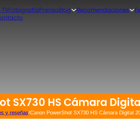
| TV
Fotografía
Prensa
Blog
Recomendaciones
F
ontacto
t SX730 HS Cámara Digital 
es y reseñas
/
Canon PowerShot SX730 HS Cámara Digital 20