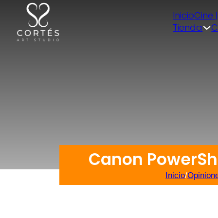
Inicio
Cine 
Tienda
C
Canon PowerSho
Inicio
/
Opinion