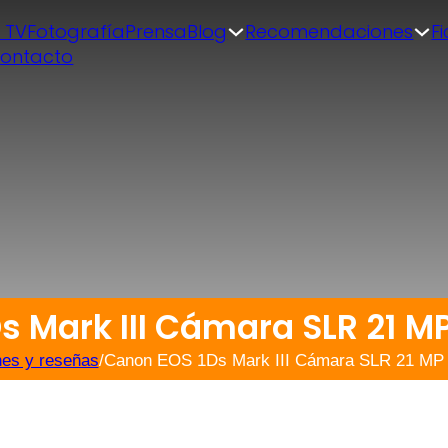
| TV
Fotografía
Prensa
Blog
Recomendaciones
F
ontacto
s Mark III Cámara SLR 21 
nes y reseñas
/
Canon EOS 1Ds Mark III Cámara SLR 21 M