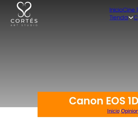
Inicio
Cine 
Tienda
C
Canon EOS 1D
Inicio
/
Opinio