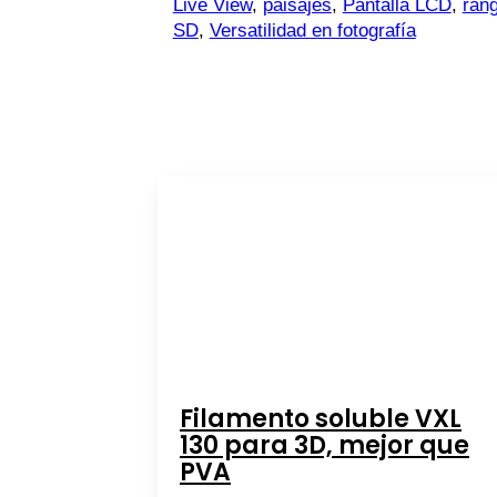
Live View
,
paisajes
,
Pantalla LCD
,
ran
SD
,
Versatilidad en fotografía
Filamento soluble VXL
130 para 3D, mejor que
PVA