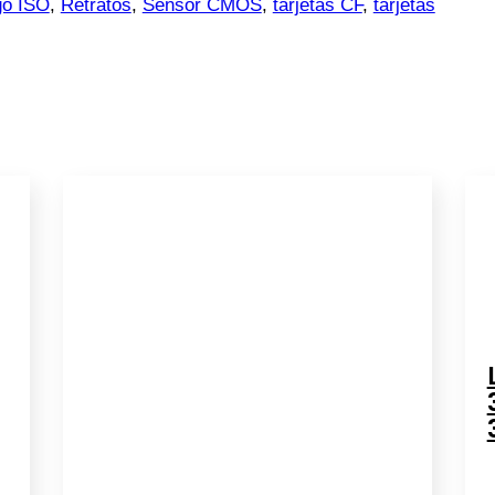
go ISO
,
Retratos
,
Sensor CMOS
,
tarjetas CF
,
tarjetas