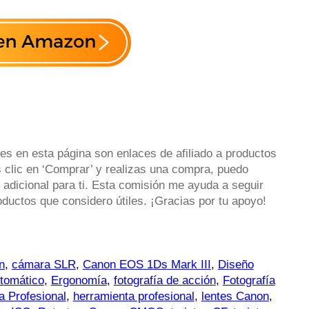
es en esta página son enlaces de afiliado a productos
 clic en ‘Comprar’ y realizas una compra, puedo
 adicional para ti. Esta comisión me ayuda a seguir
uctos que considero útiles. ¡Gracias por tu apoyo!
n
,
cámara SLR
,
Canon EOS 1Ds Mark III
,
Diseño
tomático
,
Ergonomía
,
fotografía de acción
,
Fotografía
a Profesional
,
herramienta profesional
,
lentes Canon
,