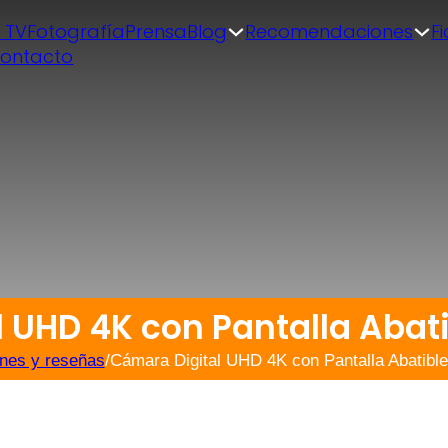
| TV
Fotografía
Prensa
Blog
Recomendaciones
F
ontacto
 UHD 4K con Pantalla Abat
nes y reseñas
/
Cámara Digital UHD 4K con Pantalla Abatibl