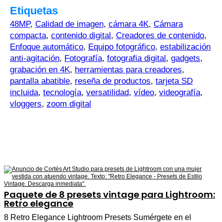
Etiquetas
48MP
,
Calidad de imagen
,
cámara 4K
,
Cámara
compacta
,
contenido digital
,
Creadores de contenido
,
Enfoque automático
,
Equipo fotográfico
,
estabilización
anti-agitación
,
Fotografía
,
fotografia digital
,
gadgets
,
grabación en 4K
,
herramientas para creadores
,
pantalla abatible
,
reseña de productos
,
tarjeta SD
incluida
,
tecnología
,
versatilidad
,
vídeo
,
videografía
,
vloggers
,
zoom digital
Paquete de 8 presets vintage para Lightroom:
Retro elegance
8 Retro Elegance Lightroom Presets Sumérgete en el