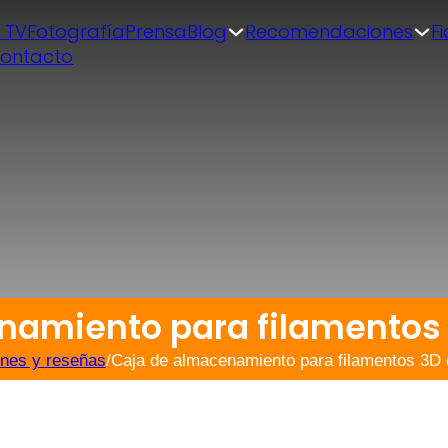
| TV
Fotografía
Prensa
Blog
Recomendaciones
F
ontacto
namiento para filamentos 
ones y reseñas
/
Caja de almacenamiento para filamentos 3D 