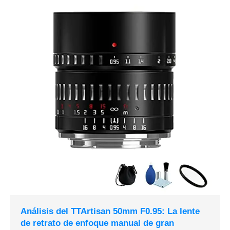
Análisis del TTArtisan 50mm F0.95: La lente
de retrato de enfoque manual de gran