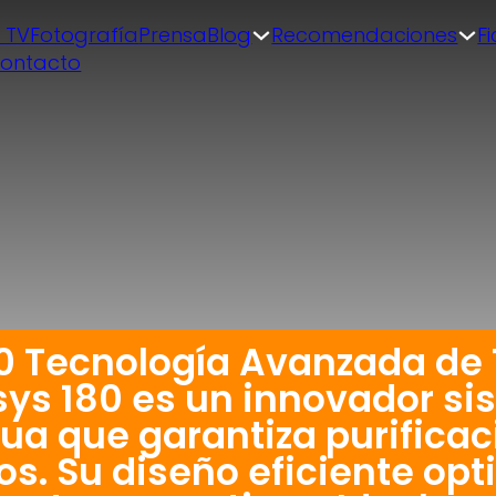
| TV
Fotografía
Prensa
Blog
Recomendaciones
F
ontacto
80 Tecnología Avanzada de
ys 180 es un innovador si
ua que garantiza purificac
os. Su diseño eficiente opt