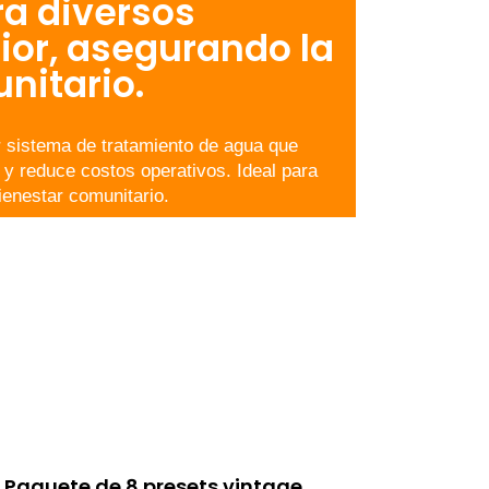
ra diversos
ior, asegurando la
nitario.
 sistema de tratamiento de agua que
a y reduce costos operativos. Ideal para
ienestar comunitario.
Paquete de 8 presets vintage