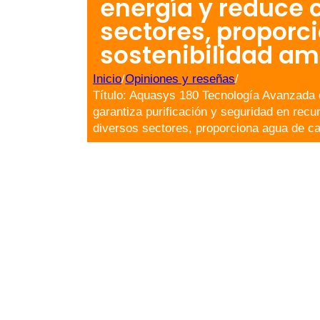
energía y reduce c
sectores, proporc
sostenibilidad amb
Inicio
/
Opiniones y reseñas
/
Título: Aquasys 180 Tecnología Avanzada 
garantiza purificación y seguridad en recu
diversos sectores, proporciona agua de cal