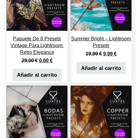
Paquete De 8 Presets
Summer Bright – Lightroom
Vintage Para Lightroom:
Presets
Retro Elegance
El precio origin
El precio 
19,99
€
9,99
€
El precio original era: 29,00 €.
El precio actual es: 0,00 €.
29,00
€
0,00
€
Añadir al carrito
Añadir al carrito