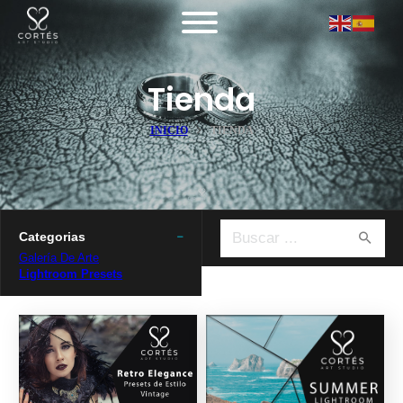
Tienda
INICIO
TIENDA
Buscar ...
Categorias
Galería De Arte
Lightroom Presets