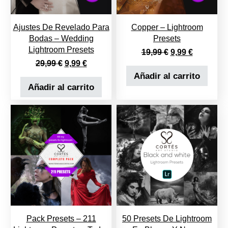
Ajustes De Revelado Para
Copper – Lightroom
Bodas – Wedding
Presets
Lightroom Presets
El precio origin
El precio 
19,99
€
9,99
€
El precio original era: 29,99 €.
El precio actual es: 9,99 €.
29,99
€
9,99
€
Añadir al carrito
Añadir al carrito
Pack Presets – 211
50 Presets De Lightroom