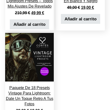
Lightroom Presets – Todos
En Blanco Y Negro
Mis Ajustes De Revelado
El precio origina
El precio
49,00
€
19,00
€
El precio original era: 210,99 €.
El precio actual es: 49,99 €.
210,99
€
49,99
€
Añadir al carrito
Añadir al carrito
Paquete De 18 Presets
Vintage Para Lightroom:
Dale Un Toque Retro A Tus
Fotos