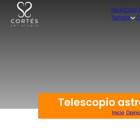
Inicio
Cine 
Tienda
C
Telescopio ast
Inicio
/
Opini