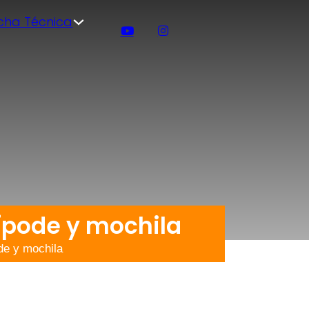
icha Técnica
ípode y mochila
de y mochila