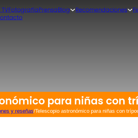
| TV
Fotografía
Prensa
Blog
Recomendaciones
F
ontacto
ronómico para niñas con tr
ones y reseñas
/
Telescopio astronómico para niñas con trípo