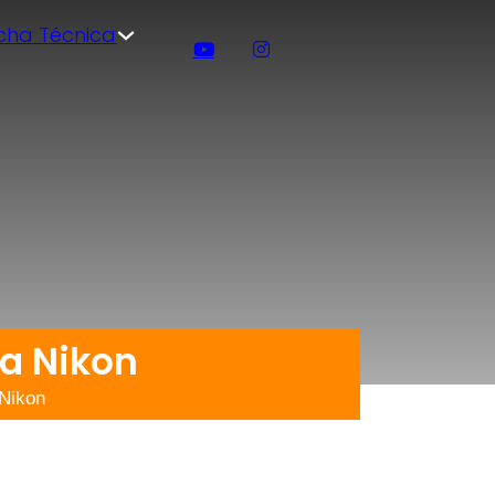
icha Técnica
a Nikon
Nikon