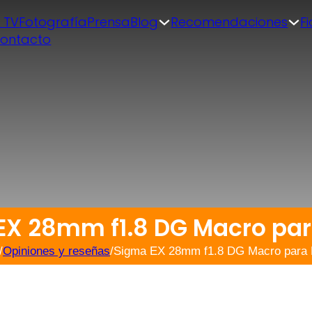
| TV
Fotografía
Prensa
Blog
Recomendaciones
F
ontacto
EX 28mm f1.8 DG Macro par
/
Opiniones y reseñas
/
Sigma EX 28mm f1.8 DG Macro para 