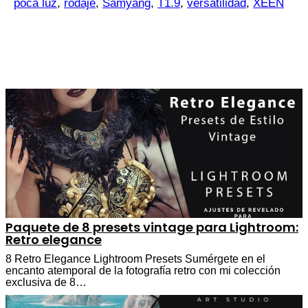
poca luz
,
rodaje
,
Samyang
,
T1.9
,
versatilidad
,
XEEN
Paquete de 8 presets vintage para Lightroom:
Retro elegance
8 Retro Elegance Lightroom Presets Sumérgete en el
encanto atemporal de la fotografía retro con mi colección
exclusiva de 8…