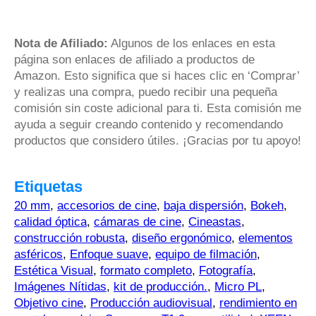
Nota de Afiliado:
Algunos de los enlaces en esta
página son enlaces de afiliado a productos de
Amazon. Esto significa que si haces clic en ‘Comprar’
y realizas una compra, puedo recibir una pequeña
comisión sin coste adicional para ti. Esta comisión me
ayuda a seguir creando contenido y recomendando
productos que considero útiles. ¡Gracias por tu apoyo!
Etiquetas
20 mm
,
accesorios de cine
,
baja dispersión
,
Bokeh
,
calidad óptica
,
cámaras de cine
,
Cineastas
,
construcción robusta
,
diseño ergonómico
,
elementos
asféricos
,
Enfoque suave
,
equipo de filmación
,
Estética Visual
,
formato completo
,
Fotografía
,
Imágenes Nítidas
,
kit de producción.
,
Micro PL
,
Objetivo cine
,
Producción audiovisual
,
rendimiento en