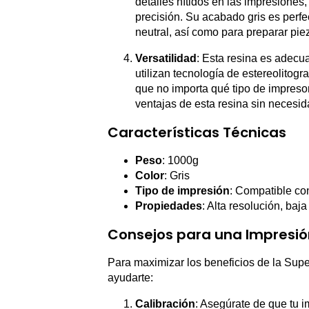
detalles nítidos en las impresiones
precisión. Su acabado gris es perf
neutral, así como para preparar pie
Versatilidad
: Esta resina es adec
utilizan tecnología de estereolitogr
que no importa qué tipo de impresora
ventajas de esta resina sin necesida
Características Técnicas
Peso
: 1000g
Color
: Gris
Tipo de impresión
: Compatible c
Propiedades
: Alta resolución, ba
Consejos para una Impresió
Para maximizar los beneficios de la Sup
ayudarte:
Calibración
: Asegúrate de que tu i