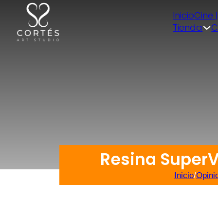
Inicio
Cine 
Tienda
C
Resina SuperV
Inicio
/
Opini