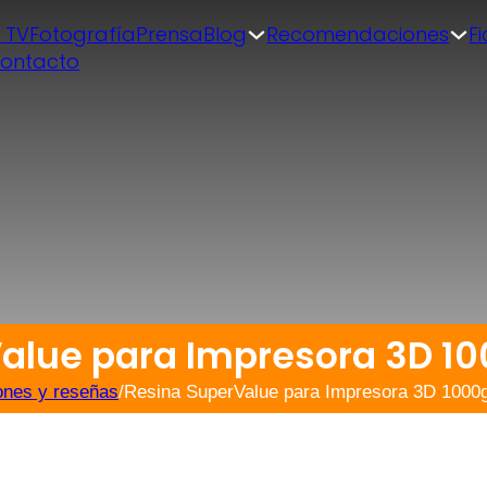
| TV
Fotografía
Prensa
Blog
Recomendaciones
F
ontacto
alue para Impresora 3D 10
ones y reseñas
/
Resina SuperValue para Impresora 3D 1000