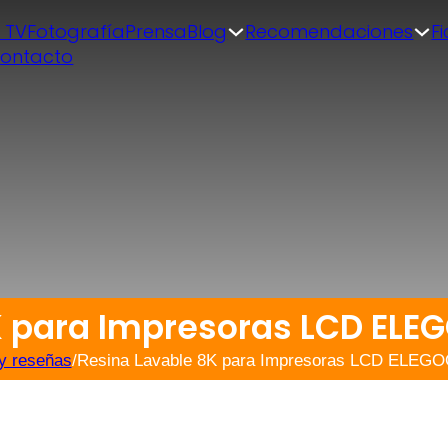
| TV
Fotografía
Prensa
Blog
Recomendaciones
F
ontacto
K para Impresoras LCD ELEG
y reseñas
/
Resina Lavable 8K para Impresoras LCD ELEGO