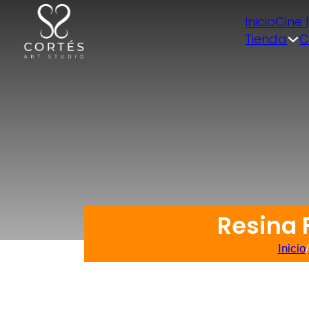
Inicio
Cine 
Tienda
C
Resina 
Inicio
/