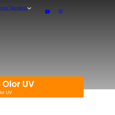
icha Técnica
 Olor UV
lor UV