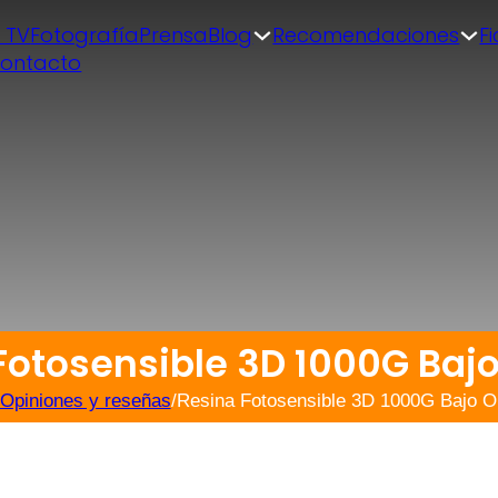
| TV
Fotografía
Prensa
Blog
Recomendaciones
F
ontacto
Fotosensible 3D 1000G Bajo
Opiniones y reseñas
/
Resina Fotosensible 3D 1000G Bajo O