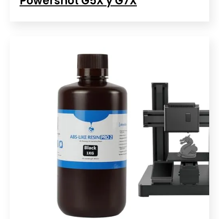
Powershot G5X y G7X