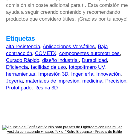
comisión sin coste adicional para ti. Esta comisión me
ayuda a seguir creando contenido y recomendando
productos que considero útiles. ¡Gracias por tu apoyo!
Etiquetas
alta resistencia
,
Aplicaciones Versátiles
,
Baja
contracción
,
COMETX
,
componentes automotrices
,
Curado Rápido
,
diseño industrial
,
Durabilidad
,
Eficiencia
,
facilidad de uso
,
fotopolímero UV
,
herramientas
,
Impresión 3D
,
Ingeniería
,
Innovación
,
Joyería
,
materiales de impresión
,
medicina
,
Precisión
,
Prototipado
,
Resina 3D