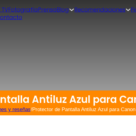
| TV
Fotografía
Prensa
Blog
Recomendaciones
F
ontacto
ntalla Antiluz Azul para Ca
nes y reseñas
/
Protector de Pantalla Antiluz Azul para Canon