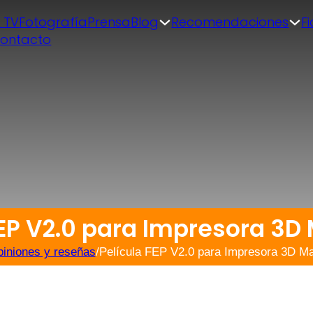
| TV
Fotografía
Prensa
Blog
Recomendaciones
F
ontacto
FEP V2.0 para Impresora 3D 
iniones y reseñas
/
Película FEP V2.0 para Impresora 3D Ma