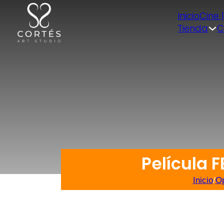
Inicio
Cine 
Tienda
C
Película 
Inicio
/
Op