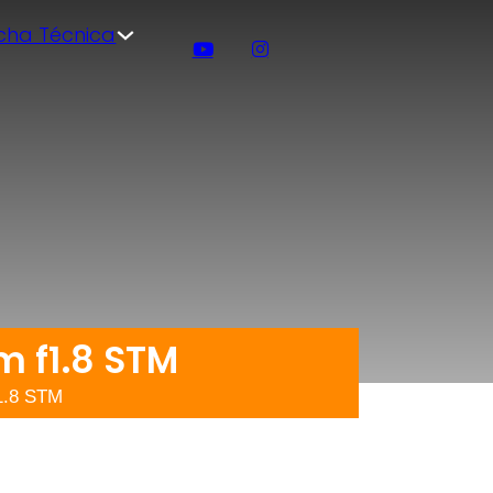
icha Técnica
m f1.8 STM
1.8 STM