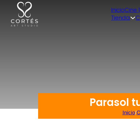
Inicio
Cine 
Tienda
C
Parasol t
Inicio
/
O