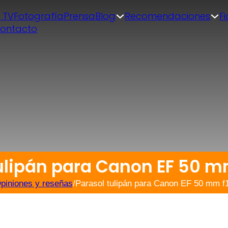
| TV
Fotografía
Prensa
Blog
Recomendaciones
F
ontacto
ulipán para Canon EF 50 m
piniones y reseñas
/
Parasol tulipán para Canon EF 50 mm f