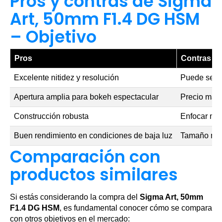
Pros y contras de Sigma
Art, 50mm F1.4 DG HSM
– Objetivo
Pros
Contras
Excelente nitidez y resolución
Puede ser 
Apertura amplia para bokeh espectacular
Precio más 
Construcción robusta
Enfocar ma
Buen rendimiento en condiciones de baja luz
Tamaño más
Comparación con
productos similares
Si estás considerando la compra del
Sigma Art, 50mm
F1.4 DG HSM
, es fundamental conocer cómo se compara
con otros objetivos en el mercado: