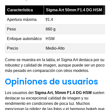
Característica
Sigma Art 50mm F1.4 DG HSM
C
Apertura máxima
f/1.4
f/
Peso
660 g
29
Enfoque automático
HSM
U
Precio
Medio-Alto
M
Como se muestra en la tabla, el Sigma Art destaca por su
robustez y calidad de imagen, aunque puede ser un poco
más pesado en comparación con otros modelos.
Opiniones de usuarios
Los usuarios del
Sigma Art, 50mm F1.4 DG HSM
suelen
destacar su excepcional calidad de imagen y su
rendimiento en condiciones de poca luz. Muchos
mencionan la nitidez de las fotos y el hermoso bokeh que