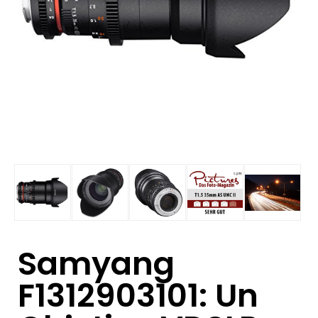
Samyang
F1312903101: Un