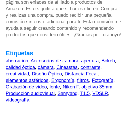
página son enlaces de afiliado a productos de
Amazon. Esto significa que si haces clic en ‘Comprar’
y realizas una compra, puedo recibir una pequeña
comisión sin coste adicional para ti. Esta comisión me
ayuda a seguir creando contenido y recomendando
productos que considero útiles. ¡Gracias por tu apoyo!
Etiquetas
aberración
,
Accesorios de cámara
,
apertura
,
Bokeh
,
calidad óptica
,
cámara
,
Cineastas
,
contraste
,
creatividad
,
Diseño Óptico
,
Distancia Focal
,
elementos asféricos
,
Ergonomía
,
filtros
,
Fotografía
,
Grabación de video
,
lente
,
Nikon F
,
objetivo 35mm
,
Producción audiovisual
,
Samyang
,
T1.5
,
VDSLR
,
videografía