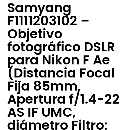
Samyang
F1111203102 –
Objetivo
fotográfico DSLR
para Nikon F Ae
(Distancia Focal
Fija 85mm,
Apertura f/1.4-22
AS IF UMC,
diámetro Filtro: