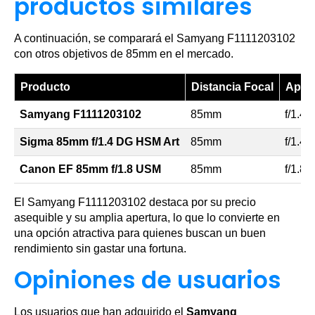
productos similares
A continuación, se comparará el Samyang F1111203102
con otros objetivos de 85mm en el mercado.
Producto
Distancia Focal
Apert
Samyang F1111203102
85mm
f/1.4 –
Sigma 85mm f/1.4 DG HSM Art
85mm
f/1.4
Canon EF 85mm f/1.8 USM
85mm
f/1.8
El Samyang F1111203102 destaca por su precio
asequible y su amplia apertura, lo que lo convierte en
una opción atractiva para quienes buscan un buen
rendimiento sin gastar una fortuna.
Opiniones de usuarios
Los usuarios que han adquirido el
Samyang