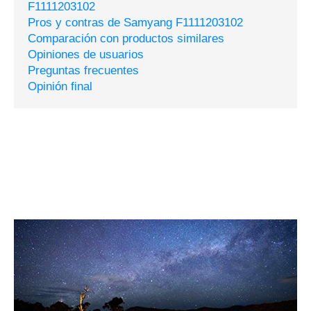
F1111203102
Pros y contras de Samyang F1111203102
Comparación con productos similares
Opiniones de usuarios
Preguntas frecuentes
Opinión final