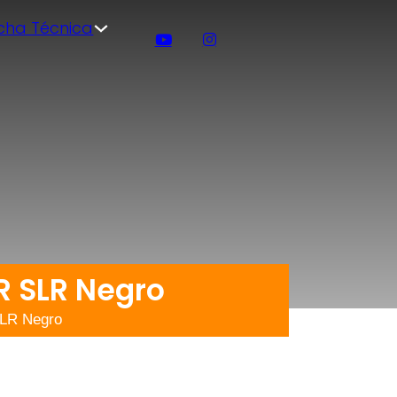
icha Técnica
R SLR Negro
SLR Negro