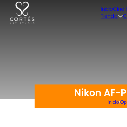
Inicio
Cine 
Tienda
C
Nikon AF-P
Inicio
/
Opi