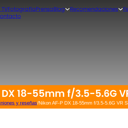
| TV
Fotografía
Prensa
Blog
Recomendaciones
F
ontacto
 DX 18-55mm f/3.5-5.6G V
niones y reseñas
/
Nikon AF-P DX 18-55mm f/3.5-5.6G VR 