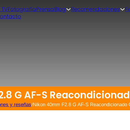
| TV
Fotografía
Prensa
Blog
Recomendaciones
F
ontacto
.8 G AF-S Reacondiciona
ones y reseñas
/
Nikon 40mm F2.8 G AF-S Reacondicionado 