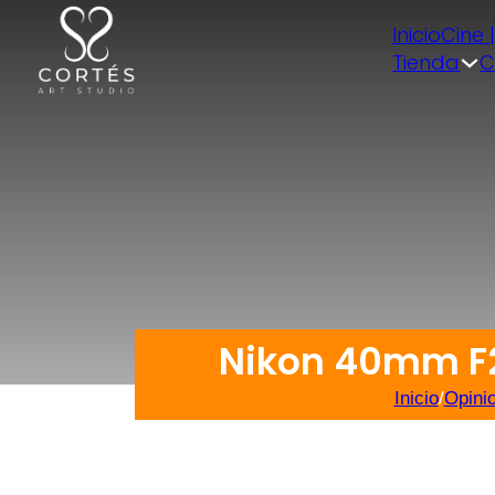
Inicio
Cine 
Tienda
C
Nikon 40mm F2
Inicio
/
Opini