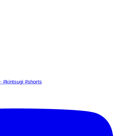
✨ #kintsugi #shorts