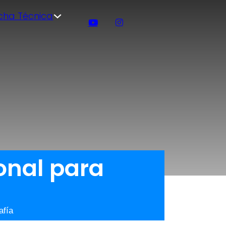
icha Técnica
ional para
afía