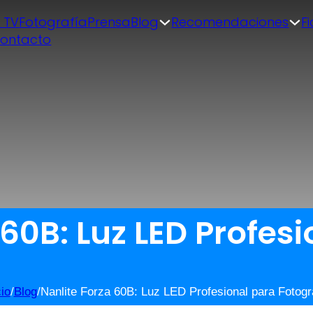
| TV
Fotografía
Prensa
Blog
Recomendaciones
F
ontacto
 60B: Luz LED Profes
cio
/
Blog
/
Nanlite Forza 60B: Luz LED Profesional para Fotogr