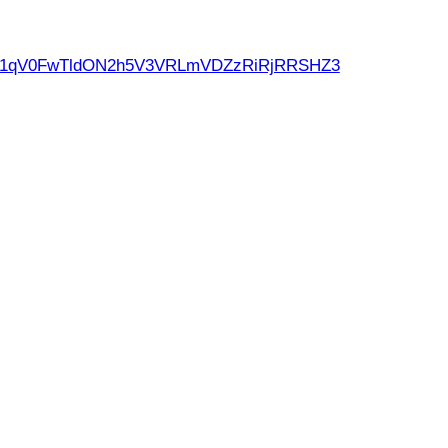
d21qV0FwTldON2h5V3VRLmVDZzRiRjRRSHZ3