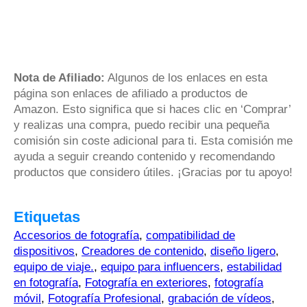
Nota de Afiliado:
Algunos de los enlaces en esta
página son enlaces de afiliado a productos de
Amazon. Esto significa que si haces clic en ‘Comprar’
y realizas una compra, puedo recibir una pequeña
comisión sin coste adicional para ti. Esta comisión me
ayuda a seguir creando contenido y recomendando
productos que considero útiles. ¡Gracias por tu apoyo!
Etiquetas
Accesorios de fotografía
,
compatibilidad de
dispositivos
,
Creadores de contenido
,
diseño ligero
,
equipo de viaje.
,
equipo para influencers
,
estabilidad
en fotografía
,
Fotografía en exteriores
,
fotografía
móvil
,
Fotografía Profesional
,
grabación de vídeos
,