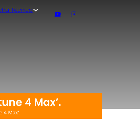
icha Técnica
une 4 Max’.
e 4 Max'.