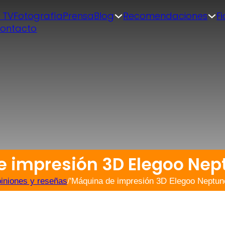
| TV
Fotografía
Prensa
Blog
Recomendaciones
F
ontacto
e impresión 3D Elegoo Nept
iniones y reseñas
/
'Máquina de impresión 3D Elegoo Neptun