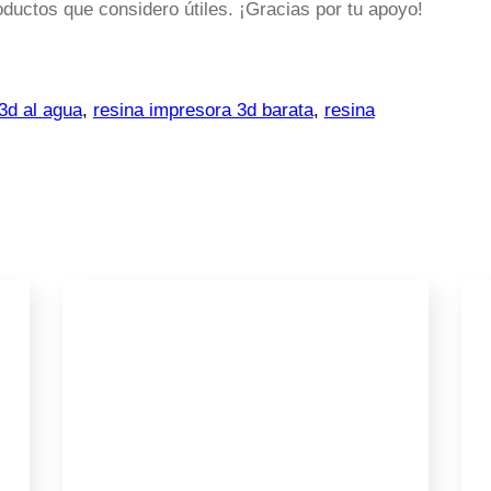
uctos que considero útiles. ¡Gracias por tu apoyo!
3d al agua
,
resina impresora 3d barata
,
resina