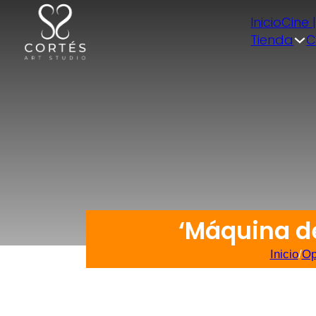
Inicio
Cine 
Tienda
C
‘Máquina d
Inicio
/
Op