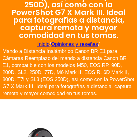
250D), así como con la
PowerShot G7 X Mark III. Ideal
para fotografías a distancia,
captura remota y mayor
comodidad en tus tomas.
Inicio
/
Opiniones y reseñas
/
Mando a Distancia Inalámbrico Canon BR E1 para
Cámaras Reemplazo del mando a distancia Canon BR
E1, compatible con los modelos M50, EOS RP, 90D,
200D, SL2, 250D, 77D, M6 Mark II, EOS R, 6D Mark II,
800D, T7i y SL3 (EOS 250D), así como con la PowerShot
G7 X Mark III. Ideal para fotografías a distancia, captura
remota y mayor comodidad en tus tomas.