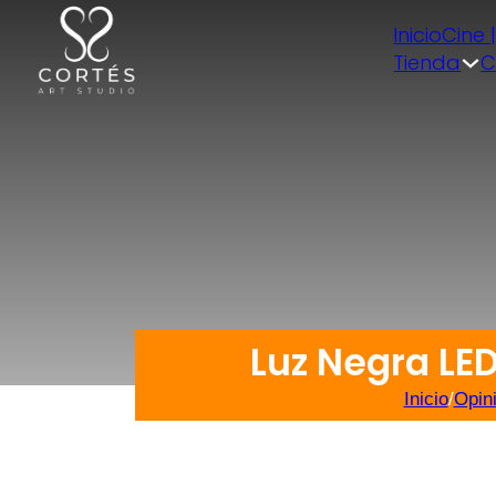
Inicio
Cine 
Tienda
C
Luz Negra LE
Inicio
/
Opin