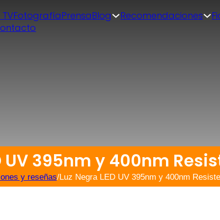
| TV
Fotografía
Prensa
Blog
Recomendaciones
F
ontacto
D UV 395nm y 400nm Resis
iones y reseñas
/
Luz Negra LED UV 395nm y 400nm Resisten