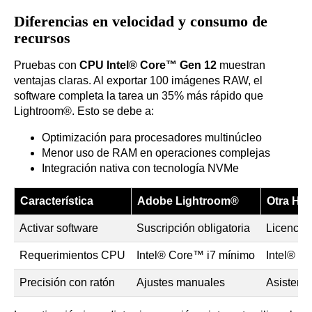
Diferencias en velocidad y consumo de
recursos
Pruebas con
CPU Intel® Core™ Gen 12
muestran
ventajas claras. Al exportar 100 imágenes RAW, el
software completa la tarea un 35% más rápido que
Lightroom®. Esto se debe a:
Optimización para procesadores multinúcleo
Menor uso de RAM en operaciones complejas
Integración nativa con tecnología NVMe
Característica
Adobe Lightroom®
Otra Her
Activar software
Suscripción obligatoria
Licencia
Requerimientos CPU
Intel® Core™ i7 mínimo
Intel® C
Precisión con ratón
Ajustes manuales
Asistenci