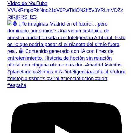
Vídeo de YouTube
VVUxRmppRkNnd21qV0FwTldON2h5V3VRLmVDZz
RiRjRRSHZ3