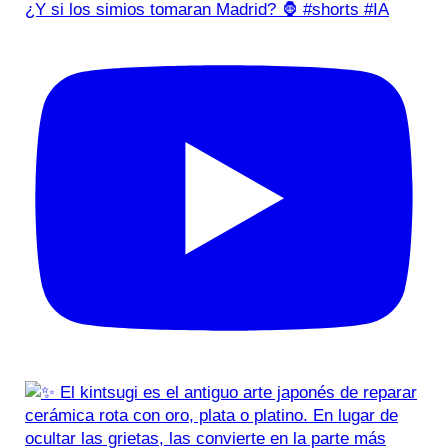
¿Y si los simios tomaran Madrid? 🦍 #shorts #IA