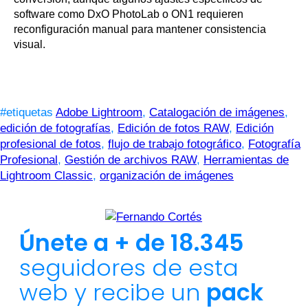
software como DxO PhotoLab o ON1 requieren
reconfiguración manual para mantener consistencia
visual.
#etiquetas
Adobe Lightroom
,
Catalogación de imágenes
,
edición de fotografías
,
Edición de fotos RAW
,
Edición
profesional de fotos
,
flujo de trabajo fotográfico
,
Fotografía
Profesional
,
Gestión de archivos RAW
,
Herramientas de
Lightroom Classic
,
organización de imágenes
Únete a + de 18.345
seguidores de esta
web y recibe un
pack