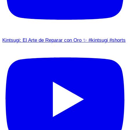
Kintsugi: El Arte de Reparar con Oro ✨ #kintsugi #shorts