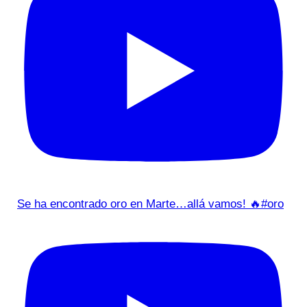
Se ha encontrado oro en Marte…allá vamos! 🔥#oro