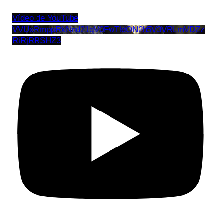
Vídeo de YouTube
VVUxRmppRkNnd21qV0FwTldON2h5V3VRLmVDZz
RiRjRRSHZ3