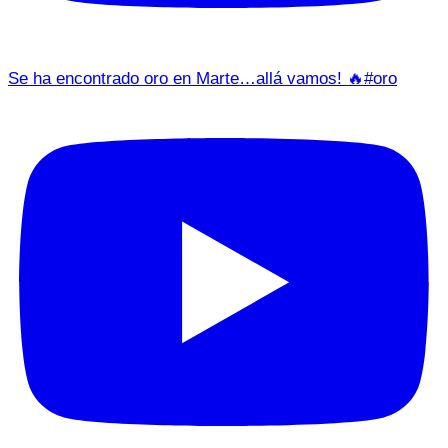
Se ha encontrado oro en Marte…allá vamos! 🔥#oro