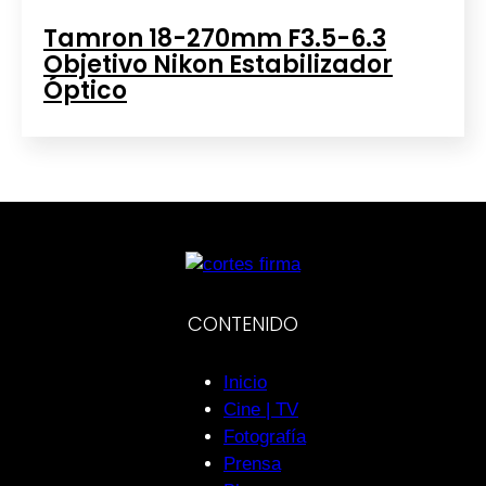
Tamron 18-270mm F3.5-6.3
Objetivo Nikon Estabilizador
Óptico
CONTENIDO
Inicio
Cine | TV
Fotografía
Prensa