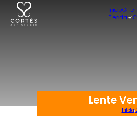
Inicio
Cine 
Tienda
C
Lente Ve
Inicio
/