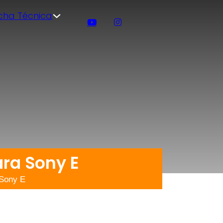
icha Técnica
ra Sony E
 Sony E