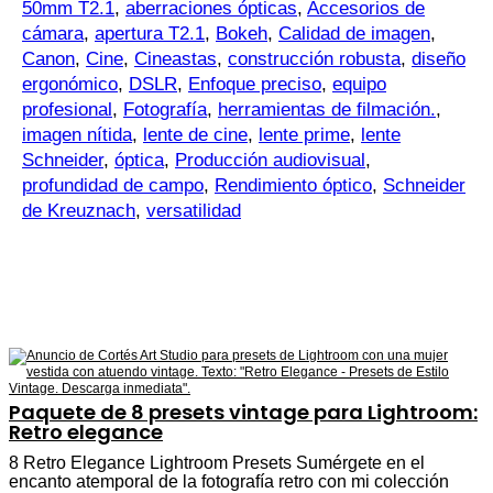
50mm T2.1
,
aberraciones ópticas
,
Accesorios de
cámara
,
apertura T2.1
,
Bokeh
,
Calidad de imagen
,
Canon
,
Cine
,
Cineastas
,
construcción robusta
,
diseño
ergonómico
,
DSLR
,
Enfoque preciso
,
equipo
profesional
,
Fotografía
,
herramientas de filmación.
,
imagen nítida
,
lente de cine
,
lente prime
,
lente
Schneider
,
óptica
,
Producción audiovisual
,
profundidad de campo
,
Rendimiento óptico
,
Schneider
de Kreuznach
,
versatilidad
Paquete de 8 presets vintage para Lightroom:
Retro elegance
8 Retro Elegance Lightroom Presets Sumérgete en el
encanto atemporal de la fotografía retro con mi colección