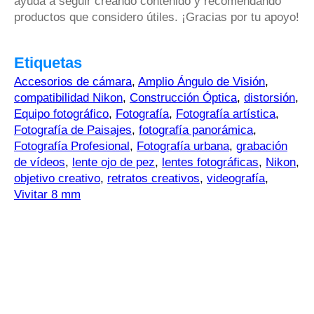
ayuda a seguir creando contenido y recomendando
productos que considero útiles. ¡Gracias por tu apoyo!
Etiquetas
Accesorios de cámara
,
Amplio Ángulo de Visión
,
compatibilidad Nikon
,
Construcción Óptica
,
distorsión
,
Equipo fotográfico
,
Fotografía
,
Fotografía artística
,
Fotografía de Paisajes
,
fotografía panorámica
,
Fotografía Profesional
,
Fotografía urbana
,
grabación
de vídeos
,
lente ojo de pez
,
lentes fotográficas
,
Nikon
,
objetivo creativo
,
retratos creativos
,
videografía
,
Vivitar 8 mm