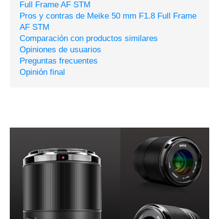
Full Frame AF STM
Pros y contras de Meike 50 mm F1.8 Full Frame
AF STM
Comparación con productos similares
Opiniones de usuarios
Preguntas frecuentes
Opinión final