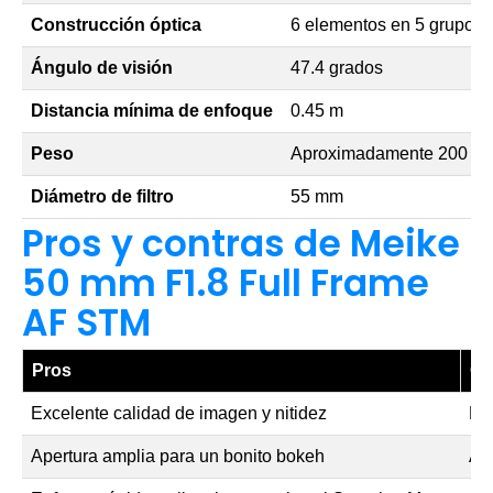
Construcción óptica
6 elementos en 5 grupos
Ángulo de visión
47.4 grados
Distancia mínima de enfoque
0.45 m
Peso
Aproximadamente 200 g
Diámetro de filtro
55 mm
Pros y contras de Meike
50 mm F1.8 Full Frame
AF STM
Pros
Co
Excelente calidad de imagen y nitidez
Pu
Apertura amplia para un bonito bokeh
Al