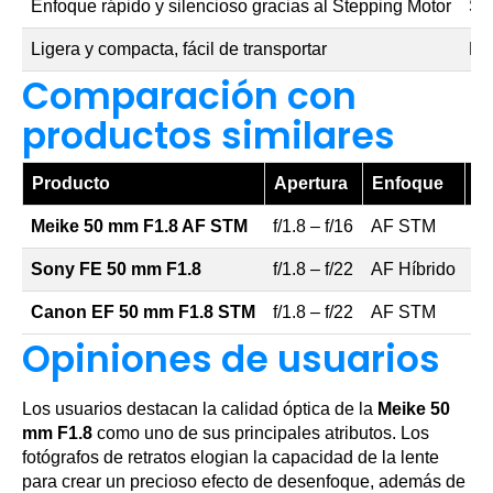
Enfoque rápido y silencioso gracias al Stepping Motor
Sin
Ligera y compacta, fácil de transportar
No 
Comparación con
productos similares
Producto
Apertura
Enfoque
P
Meike 50 mm F1.8 AF STM
f/1.8 – f/16
AF STM
20
Sony FE 50 mm F1.8
f/1.8 – f/22
AF Híbrido
18
Canon EF 50 mm F1.8 STM
f/1.8 – f/22
AF STM
16
Opiniones de usuarios
Los usuarios destacan la calidad óptica de la
Meike 50
mm F1.8
como uno de sus principales atributos. Los
fotógrafos de retratos elogian la capacidad de la lente
para crear un precioso efecto de desenfoque, además de