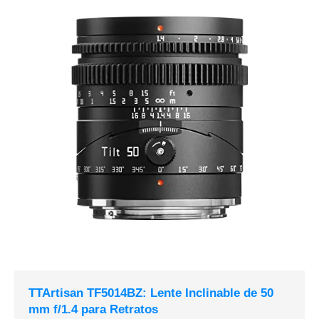
TTArtisan TF5014BZ: Lente Inclinable de 50
mm f/1.4 para Retratos