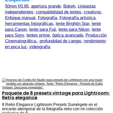
50mm f/0.95
,
apertura grande
,
Bokeh
,
cineastas
independientes
,
compatibilidad de lentes
,
creativos
,
Enfoque manual
,
Fotografía
,
Fotografía artística
,
herramientas fotográficas
,
lente Brightin Star
,
lente
para Canon
,
lente para Fuji
,
lente para Nikon
,
lente
para Sony
,
lentes prime
,
óptica avanzada
,
Producción
Cinematográfica.
,
profundidad de campo
,
rendimiento
en poca luz
,
videografía
Paquete de 8 presets vintage para Lightroom:
Retro elegance
8 Retro Elegance Lightroom Presets Sumérgete en el
encanto atemporal de la fotografía retro con mi colección