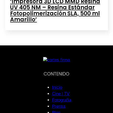
‘Impresora 3D LCD MMD Resina
UV 405 NM – Resina Estándar
Fotopolimerización SLA, 500 ml
Amarillo’
CONTENIDO
Inicio
Cine | TV
Fotografía
Prensa
Blog