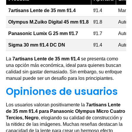
7artisans Lente de 35 mm f/1.4
f/1.4
Manua
Olympus M.Zuiko Digital 45 mm f/1.8
f/1.8
Autof
Panasonic Lumix G 25 mm f/1.7
f/1.7
Autof
Sigma 30 mm f/1.4 DC DN
f/1.4
Autof
La
7artisans Lente de 35 mm f/1.4
se presenta como
una opción más económica, ideal para quienes buscan
calidad sin gastar demasiado. Sin embargo, su enfoque
manual puede ser un desafío para los principiantes.
Opiniones de usuarios
Los usuarios valoran positivamente la
7artisans Lente
de 35 mm f/1.4 para Panasonic Olympus Micro Cuatro
Tercios, Negro
, elogiando su calidad de construcción y
la nitidez de las imágenes. Muchas reseñas destacan la
capacidad de la lente para crear un hermoso efecto