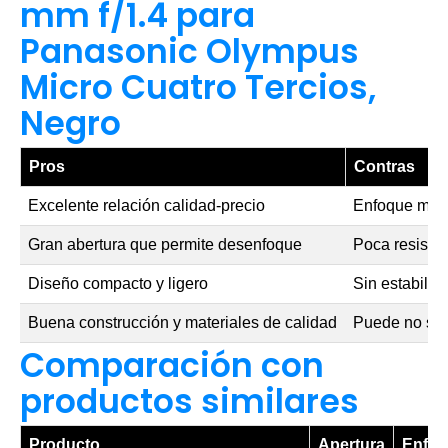
mm f/1.4 para
Panasonic Olympus
Micro Cuatro Tercios,
Negro
Pros
Contras
Excelente relación calidad-precio
Enfoque man
Gran abertura que permite desenfoque
Poca resisten
Diseño compacto y ligero
Sin estabili
Buena construcción y materiales de calidad
Puede no ser 
Comparación con
productos similares
Producto
Apertura
Enfo