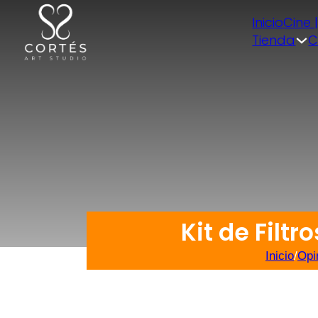
Inicio
Cine 
Tienda
C
Kit de Filtr
Inicio
/
Opi