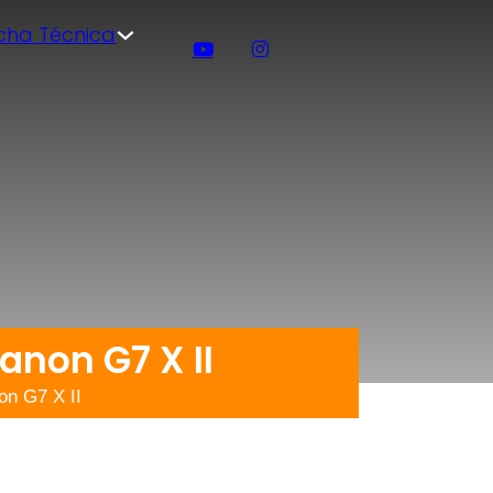
icha Técnica
Canon G7 X II
on G7 X II