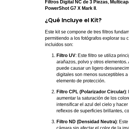
Filtros Digital NC de 3 Piezas, Multicap
PowerShot G7 X Mark II
.
¿Qué Incluye el Kit?
Este kit se compone de tres filtros fund
permitiendo a los fotógrafos explorar su c
incluidos son:
Filtro UV
: Este filtro se utiliza pr
arañazos, polvo y otros elementos. 
puede causar un ligero desvanecimi
digitales son menos susceptibles a l
elemento de protección.
Filtro CPL (Polarizador Circular)
:
aumentar la saturación de los color
intensificar el azul del cielo y hac
reflexos de superficies brillantes, c
Filtro ND (Densidad Neutra)
: Este
cámara sin afectar el color de la im