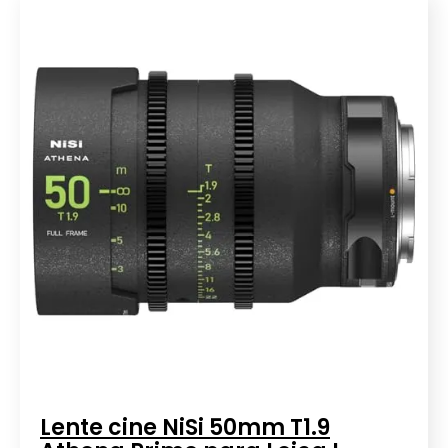
Lente cine NiSi 50mm T1.9