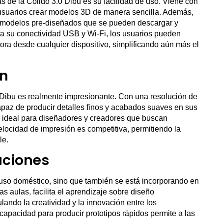
s de la Colido 3.0 Dibu es su facilidad de uso. Viene con
 usuarios crear modelos 3D de manera sencilla. Además,
 modelos pre-diseñados que se pueden descargar y
 a su conectividad USB y Wi-Fi, los usuarios pueden
ora desde cualquier dispositivo, simplificando aún más el
ón
 Dibu es realmente impresionante. Con una resolución de
paz de producir detalles finos y acabados suaves en sus
n ideal para diseñadores y creadores que buscan
elocidad de impresión es competitiva, permitiendo la
le.
aciones
 uso doméstico, sino que también se está incorporando en
as aulas, facilita el aprendizaje sobre diseño
ulando la creatividad y la innovación entre los
 capacidad para producir prototipos rápidos permite a las