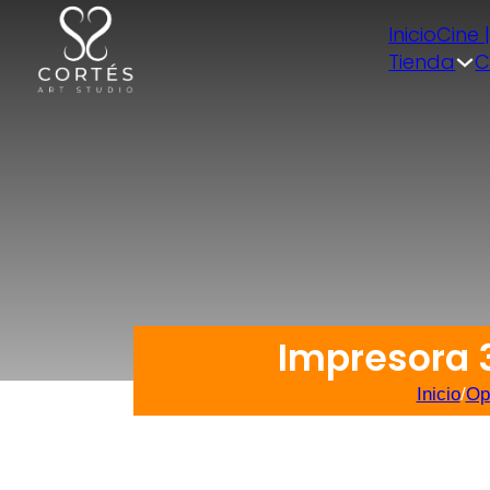
Inicio
Cine 
Tienda
C
Impresora 3
Inicio
/
Op