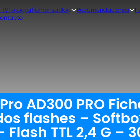
| TV
Fotografía
Prensa
Blog
Recomendaciones
F
ontacto
ro AD300 PRO Ficha
os flashes – Softbo
– Flash TTL 2,4 G – 