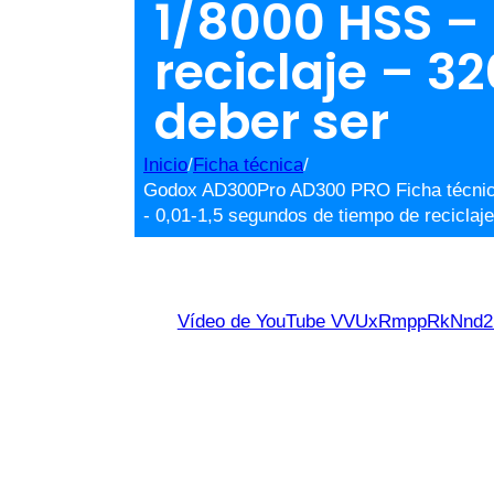
1/8000 HSS –
reciclaje – 3
deber ser
Inicio
/
Ficha técnica
/
Godox AD300Pro AD300 PRO Ficha técnica -
- 0,01-1,5 segundos de tiempo de reciclaje
Vídeo de YouTube VVUxRmppRkNn