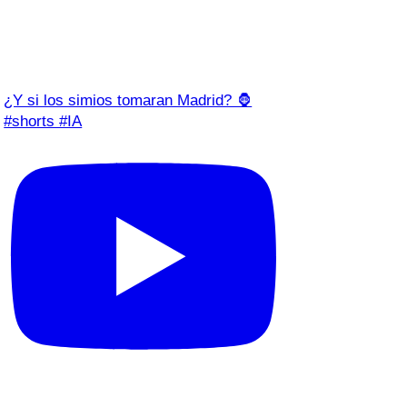
¿Y si los simios tomaran Madrid? 🦍
#shorts #IA