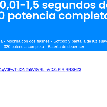
 0,01-1,5 segundos 
20 potencia complet
 Mochila con dos flashes - Softbox y pantalla de luz suav
 - 320 potencia completa - Batería de deber ser
d21qV0FwTldON2h5V3VRLmVDZzRiRjRRSHZ3