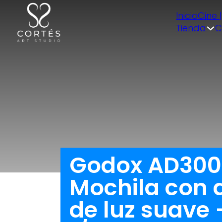
Inicio
Cine 
Tienda
C
Godox AD300P
Mochila con d
de luz suave 