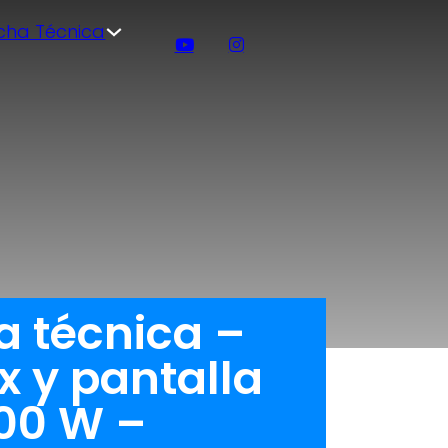
icha Técnica
 técnica –
x y pantalla
300 W –