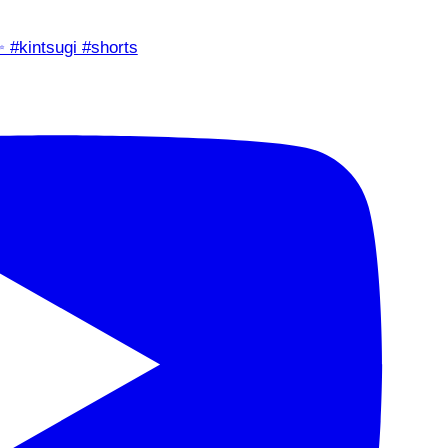
✨ #kintsugi #shorts