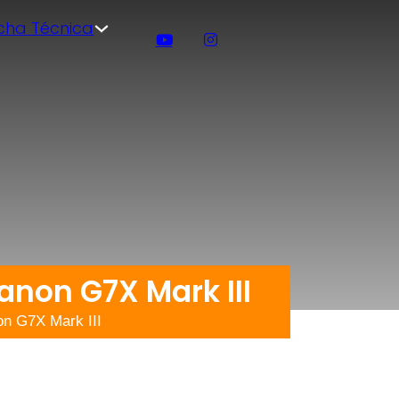
icha Técnica
non G7X Mark III
n G7X Mark III