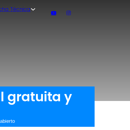
icha Técnica
l gratuita y
abierto