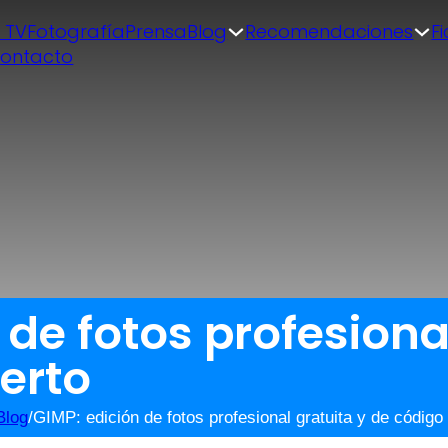
| TV
Fotografía
Prensa
Blog
Recomendaciones
F
ontacto
 de fotos profesiona
erto
Blog
/
GIMP: edición de fotos profesional gratuita y de código 