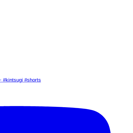
✨ #kintsugi #shorts