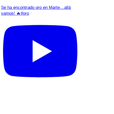
Se ha encontrado oro en Marte…allá
vamos! 🔥#oro