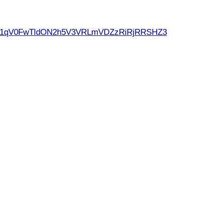
d21qV0FwTldON2h5V3VRLmVDZzRiRjRRSHZ3