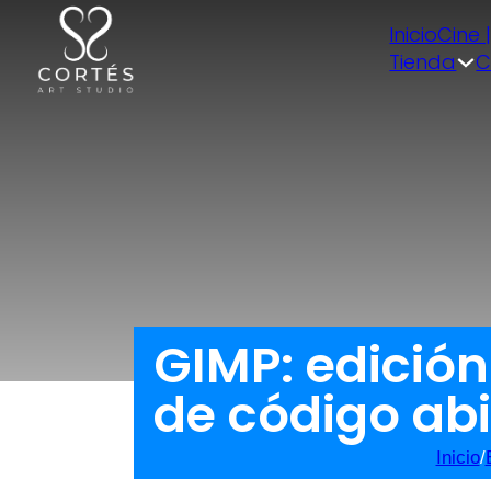
Inicio
Cine 
Tienda
C
GIMP: edición
de código abi
Inicio
/