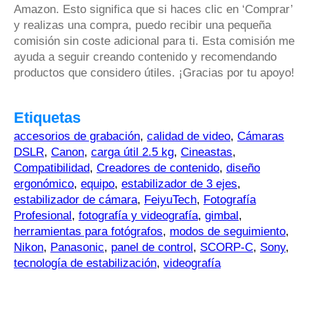
Amazon. Esto significa que si haces clic en ‘Comprar’
y realizas una compra, puedo recibir una pequeña
comisión sin coste adicional para ti. Esta comisión me
ayuda a seguir creando contenido y recomendando
productos que considero útiles. ¡Gracias por tu apoyo!
Etiquetas
accesorios de grabación
,
calidad de video
,
Cámaras
DSLR
,
Canon
,
carga útil 2.5 kg
,
Cineastas
,
Compatibilidad
,
Creadores de contenido
,
diseño
ergonómico
,
equipo
,
estabilizador de 3 ejes
,
estabilizador de cámara
,
FeiyuTech
,
Fotografía
Profesional
,
fotografía y videografía
,
gimbal
,
herramientas para fotógrafos
,
modos de seguimiento
,
Nikon
,
Panasonic
,
panel de control
,
SCORP-C
,
Sony
,
tecnología de estabilización
,
videografía