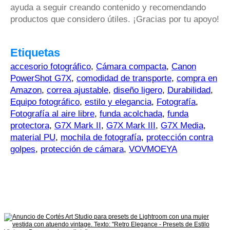
ayuda a seguir creando contenido y recomendando
productos que considero útiles. ¡Gracias por tu apoyo!
Etiquetas
accesorio fotográfico
,
Cámara compacta
,
Canon
PowerShot G7X
,
comodidad de transporte
,
compra en
Amazon
,
correa ajustable
,
diseño ligero
,
Durabilidad
,
Equipo fotográfico
,
estilo y elegancia
,
Fotografía
,
Fotografía al aire libre
,
funda acolchada
,
funda
protectora
,
G7X Mark II
,
G7X Mark III
,
G7X Media
,
material PU
,
mochila de fotografía
,
protección contra
golpes
,
protección de cámara
,
VOVMOEYA