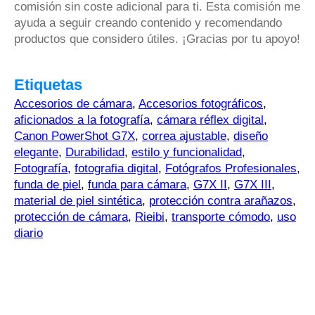
comisión sin coste adicional para ti. Esta comisión me
ayuda a seguir creando contenido y recomendando
productos que considero útiles. ¡Gracias por tu apoyo!
Etiquetas
Accesorios de cámara
,
Accesorios fotográficos
,
aficionados a la fotografía
,
cámara réflex digital
,
Canon PowerShot G7X
,
correa ajustable
,
diseño
elegante
,
Durabilidad
,
estilo y funcionalidad
,
Fotografía
,
fotografia digital
,
Fotógrafos Profesionales
,
funda de piel
,
funda para cámara
,
G7X II
,
G7X III
,
material de piel sintética
,
protección contra arañazos
,
protección de cámara
,
Rieibi
,
transporte cómodo
,
uso
diario