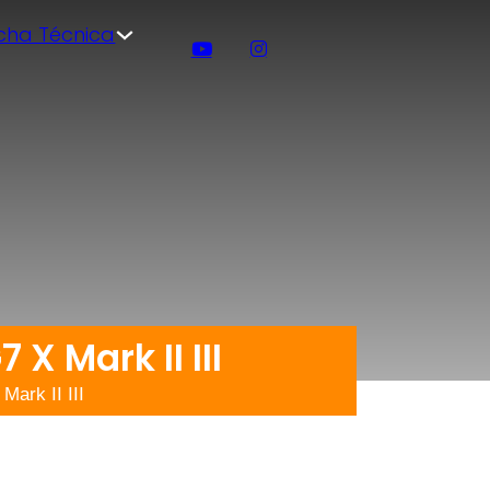
icha Técnica
X Mark II III
ark II III