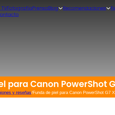
| TV
Fotografía
Prensa
Blog
Recomendaciones
F
ontacto
l para Canon PowerShot G7 
niones y reseñas
/
Funda de piel para Canon PowerShot G7 X M