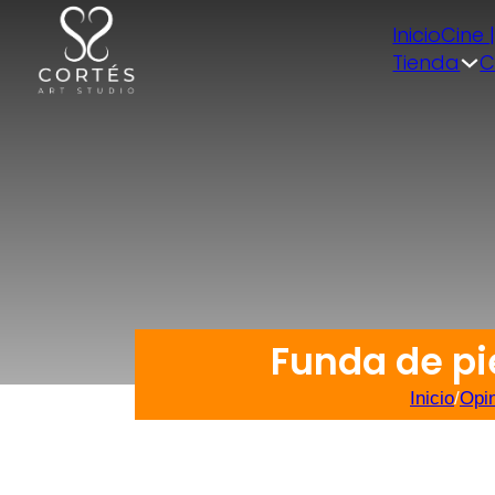
Inicio
Cine 
Tienda
C
Funda de pie
Inicio
/
Opi